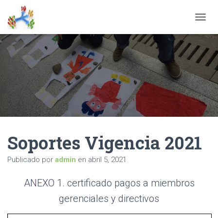
C
A
M
B
I
A
R
M
O
D
O
D
Soportes Vigencia 2021
E
N
A
Publicado por
admin
en
abril 5, 2021
V
E
ANEXO 1. certificado pagos a miembros
G
A
gerenciales y directivos
C
I