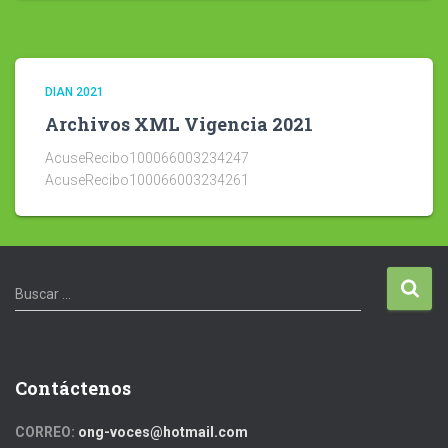
DIAN 2021
Archivos XML Vigencia 2021
AcuseRecibo100066003234247
AcuseRecibo100066003234261
B
Buscar …
u
s
c
a
Contáctenos
r
:
CORREO:
ong-voces@hotmail.com