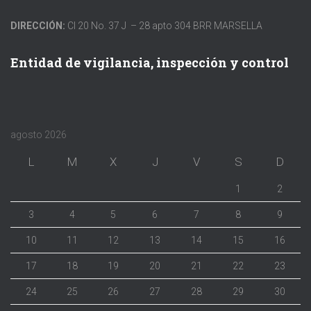
DIRECCIÓN:
Cl 20 No. 37 J – 28 apto 304 BRR MARSELLA
Entidad de vigilancia, inspección y control
agosto 2026
L
M
X
J
V
S
D
1
2
3
4
5
6
7
8
9
10
11
12
13
14
15
16
17
18
19
20
21
22
23
24
25
26
27
28
29
30