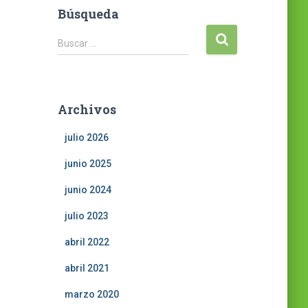
Búsqueda
B
Buscar …
u
s
c
a
Archivos
r
:
julio 2026
junio 2025
junio 2024
julio 2023
abril 2022
abril 2021
marzo 2020