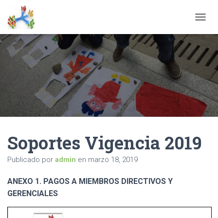
C
A
M
B
I
A
R
M
O
D
O
D
Soportes Vigencia 2019
E
N
A
Publicado por
admin
en
marzo 18, 2019
V
E
ANEXO 1. PAGOS A MIEMBROS DIRECTIVOS Y
G
A
GERENCIALES
C
I